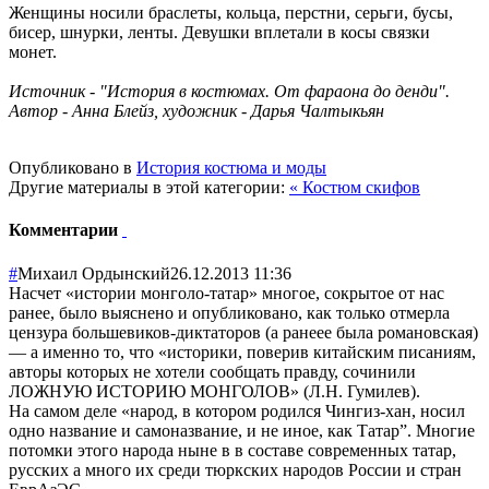
Женщины носили браслеты, кольца, перстни, серьги, бусы,
бисер, шнурки, ленты. Девушки вплетали в косы связки
монет.
Источник - "История в костюмах. От фараона до денди".
Автор - Анна Блейз, художник - Дарья Чалтыкьян
Опубликовано в
История костюма и моды
Другие материалы в этой категории:
« Костюм скифов
Комментарии
#
Михаил Ордынский
26.12.2013 11:36
Насчет «истории монголо-татар» многое, сокрытое от нас
ранее, было выяснено и опубликовано, как только отмерла
цензура большевиков-дик
таторов (а ранеее была романовская)
— а именно то, что «историки, поверив китайским писаниям,
авторы которых не хотели сообщать правду, сочинили
ЛОЖНУЮ ИСТОРИЮ МОНГОЛОВ» (Л.Н. Гумилев).
На самом деле «народ, в котором родился Чингиз-хан, носил
одно название и самоназвание, и не иное, как Татар”. Многие
потомки этого народа ныне в в составе современных татар,
русских а много их среди тюркских народов России и стран