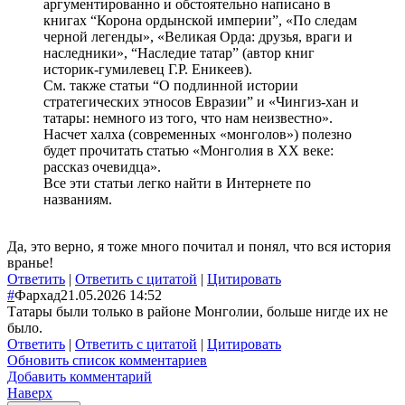
аргументированно и обстоятельно написано в
книгах “Корона ордынской империи”, «По следам
черной легенды», «Великая Орда: друзья, враги и
наследники», “Наследие татар” (автор книг
историк-гумилевец Г.Р. Еникеев).
См. также статьи “О подлинной истории
стратегических этносов Евразии” и «Чингиз-хан и
татары: немного из того, что нам неизвестно».
Насчет халха (современных «монголов») полезно
будет прочитать статью «Монголия в XX веке:
рассказ очевидца».
Все эти статьи легко найти в Интернете по
названиям.
Да, это верно, я тоже много почитал и понял, что вся история
вранье!
Ответить
|
Ответить с цитатой
|
Цитировать
#
Фархад
21.05.2026 14:52
Татары были только в районе Монголии, больше нигде их не
было.
Ответить
|
Ответить с цитатой
|
Цитировать
Обновить список комментариев
Добавить комментарий
Наверх