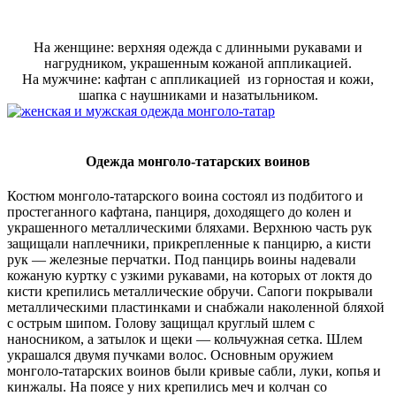
На женщине: верхняя одежда с длинными рукавами и
нагрудником, украшенным кожаной аппликацией.
На мужчине: кафтан с аппликацией из горностая и кожи,
шапка с наушниками и назатыльником.
Одежда монголо-татарских воинов
Костюм монголо-татарского воина состоял из подбитого и
простеганного кафтана, панциря, доходящего до колен и
украшенного металлическими бляхами. Верхнюю часть рук
защищали наплечники, прикрепленные к панцирю, а кисти
рук — железные перчатки. Под панцирь воины надевали
кожаную куртку с узкими рукавами, на которых от локтя до
кисти крепились металлические обручи. Сапоги покрывали
металлическими пластинками и снабжали наколенной бляхой
с острым шипом. Голову защищал круглый шлем с
наносником, а затылок и щеки — кольчужная сетка. Шлем
украшался двумя пучками волос. Основным оружием
монголо-татарских воинов были кривые сабли, луки, копья и
кинжалы. На поясе у них крепились меч и колчан со