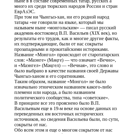
ныне в в составе современных татар, русских а
много их среди тюркских народов России и стран
ЕврАзЭС.
При том ни Чынгыз-хан, ни его родной народ
татары »не говорили на языке, который мы
называем ныне «монгольским» — писал русский
академик-востоковед В.П. Васильев (XIX век), но
результаты его трудов, как и многие другие факты,
их подтверждающие, были от нас сокрыты
прозападными и прокитайскими историками.
Название «Монгол» происходит от старотатарских
слов: «Маэнге» (Мәңге) — что означает «Вечно»,
и «Маэнгел» (Мәңгел) — «Вечная», это слово и
было выбрано в качестве названия своей Державы
Чынгыз-ханом и его соратниками.
Таким образом, название «Монгол» не было
изначально этническим названием какого-либо
племени или народа, а было названием
политического сообщества, типа «советские».
В принципе все это прояснено было В.П.
Васильевым еще в 19-м веке на основе данных из
переведенных им восточных исторических
источников, но сведения Васильева были, по сути,
сокрыты от нас.
Обо всем этом и еще о многом сокрытом от нас