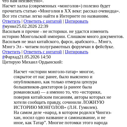
что нам неизвестно».
Насчет халха (современных «монголов») полезно будет
прочитать статью «Монголия в XX веке: рассказ очевидца».
Все эти статьи легко найти в Интернете по названиям.
Ответить
|
Ответить с цитатой
|
Цитировать
#
мунке
25.02.2026 22:39
Васильев и прочие - не историки. не удастся изменить
историю Монгольской империи. Слишком много документов.
Васильев не знал китайского, фарси, арабского... Мэнгэ,
Мэнгэ Эл - читаем полуграмотных форумчан в фейсбуке.
Ответить
|
Ответить с цитатой
|
Цитировать
#
Фархад
21.05.2026 14:50
Цитирую Михаил Ордынский:
Насчет «истории монголо-татар» многое,
сокрытое от нас ранее, было выяснено и
опубликовано, как только отмерла цензура
большевиков-диктаторов (а ранеее была
романовская) — а именно то, что «историки,
поверив китайским писаниям, авторы которых не
хотели сообщать правду, сочинили ЛОЖНУЮ
ИСТОРИЮ МОНГОЛОВ» (Л.Н. Гумилев).
На самом деле «народ, в котором родился Чингиз-
хан, носил одно название и самоназвание, и не
иное, как Татар”. Многие потомки этого народа