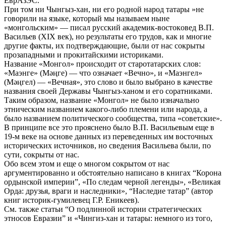
ЕврАзЭС.
При том ни Чынгыз-хан, ни его родной народ татары »не
говорили на языке, который мы называем ныне
«монгольским» — писал русский академик-восток
овед В.П.
Васильев (XIX век), но результаты его трудов, как и многие
другие факты, их подтверждающие, были от нас сокрыты
прозападными и прокитайскими историками.
Название «Монгол» происходит от старотатарских слов:
«Маэнге» (Мәңге) — что означает «Вечно», и «Маэнгел»
(Мәңгел) — «Вечная», это слово и было выбрано в качестве
названия своей Державы Чынгыз-ханом и его соратниками.
Таким образом, название «Монгол» не было изначально
этническим названием какого-либо племени или народа, а
было названием политического сообщества, типа «советские».
В принципе все это прояснено было В.П. Васильевым еще в
19-м веке на основе данных из переведенных им восточных
исторических источников, но сведения Васильева были, по
сути, сокрыты от нас.
Обо всем этом и еще о многом сокрытом от нас
аргументированн
о и обстоятельно написано в книгах “Корона
ордынской империи”, «По следам черной легенды», «Великая
Орда: друзья, враги и наследники», “Наследие татар” (автор
книг историк-гумилев
ец Г.Р. Еникеев).
См. также статьи “О подлинной истории стратегических
этносов Евразии” и «Чингиз-хан и татары: немного из того,