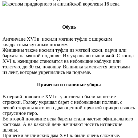
Обувь
Англичане XVI в. носили мягкие туфли с широким
квадратным «утиным носком».
Женщины также носили туфли из мягкой кожи, парчи или
бархата на мягкой подошве. Их украшали вышивкой. С конца
XVI в. женщины становятся на небольшие каблуки или
толстую, до 30 см, подошву. Вышивка заменяется розетками
из лент, которые укреплялись на подъеме.
Прически и головные уборы
В первой половине XVI в. у англичан были короткие
стрижки. Голову украшал барет с небольшими полями, с
левой стороны которого драгоценной пряжкой прикреплялось
страусиное перо.
Во второй половине века бареты стали частью официального
костюма. А на каждый день начинают носить испанские
шляпы.
Прически английских дам XVI в. были очень сложные.