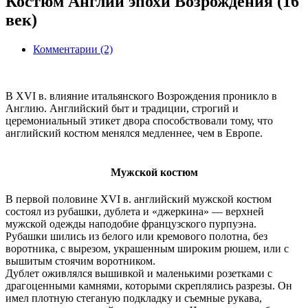
Костюм Англии эпохи Возрождения (16
век)
Комментарии (2)
В XVI в. влияние итальянского Возрождения проникло в
Англию. Английский быт и традиции, строгий и
церемониальный этикет двора способствовали тому, что
английский костюм менялся медленнее, чем в Европе.
Мужской костюм
В первой половине XVI в. английский мужской костюм
состоял из рубашки, дублета и «джеркина» — верхней
мужской одежды наподобие французского пурпуэна.
Рубашки шились из белого или кремового полотна, без
воротника, с вырезом, украшенным широким рюшем, или с
вышитым стоячим воротником.
Дублет оживлялся вышивкой и маленькими розетками с
драгоценными камнями, которыми скреплялись разрезы. Он
имел плотную стеганую подкладку и съемные рукава,