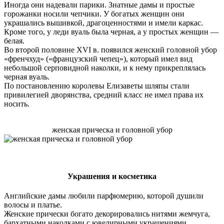
Иногда они надевали парики. Знатные дамы и простые
горожанки носили чепчики. У богатых женщин они
украшались вышивкой, драгоценностями и имели каркас.
Кроме того, у леди вуаль была черная, а у простых женщин —
белая.
Во второй половине XVI в. появился женский головной убор
«френчхуд» («французский чепец»), который имел вид
небольшой серповидной наколки, и к нему прикреплялась
черная вуаль.
По постановлению королевы Елизаветы шляпы стали
привилегией дворянства, средний класс не имел права их
носить.
женская прическа и головной убор
Украшения и косметика
Английские дамы любили парфюмерию, которой душили
волосы и платье.
Женские прически богато декорировались нитями жемчуга,
бархатными наколками с ювелирными украшениями,