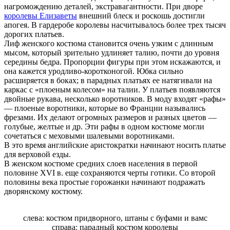
нагромождению деталей, экстравагантности. При дворе
королевы Елизаветы
внешний блеск и роскошь достигли
апогея. В гардеробе королевы насчитывалось более трех тысяч
дорогих платьев.
Лиф женского костюма становится очень узким с длинным
мысом, который зрительно удлиняет талию, почти до уровня
середины бедра. Пропорции фигуры при этом искажаются, и
она кажется уродливо-коротконогой. Юбка сильно
расширяется в боках; в парадных платьях ее натягивали на
каркас с «плоеным колесом» на талии. У платьев появляются
двойные рукава, несколько воротников. В моду входят «рафы»
— плоеные воротники, которые во Франции назывались
фрезами. Их делают огромных размеров и разных цветов —
голубые, желтые и др. Эти рафы в одном костюме могли
сочетаться с меховыми шалевыми воротниками.
В это время английские аристократки начинают носить платье
для верховой езды.
В женском костюме средних слоев населения в первой
половине XVI в. еще сохраняются черты готики. Со второй
половины века простые горожанки начинают подражать
дворянскому костюму.
слева: костюм придворного, штаны с буфами и вамс
справа: парадный костюм королевы