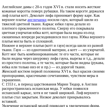
Английские дамы с 20-х годов XVI в. стали носить жесткие
кожаные корсеты поверх рубашки. На таком корсете держался
лиф платья котт. Декольте лифа принимает форму каре. Как
верхнее платье
англичанки
носили гаун, который шили из
тяжелой цветной ткани. Каркас юбки гауна делали из
плотного проклеенного полотна. Сверху его покрывала
цветная узорчатая юбка котт, которая была видна из-под
скошенных впереди расходившихся пол гауна. Юбка верхнего
платья могла быть и сплошной.
Нижнее и верхнее платья (котт и гаун) всегда шили из разной
ткани. Гаун — из однотонной материи, а котт — из узорчатой.
Котт мог быть комбинированным: те его части, которые не
были видны через шнуровку лифа гауна, вырезы и т.д., делали
из простого полотна, а те части, которые были видны (рукава,
юбка или только низ ее и пр.) — из дорогой ткани.
Женский костюм первой половины XVI в. был красив своими
пропорциями, красочными сочетаниями, чувством меры в
украшении.
С 1553 г., в период царствования Марии Тюдор, в Англии
распространилась испанская мода. У юбки появился
испанский каркас, хотя и не такой широкий. Лиф верхнего
платья стал закрытым. Низкое декольте прикрывалось
вставкой.
Увлечение испанской модой приводит к увеличению форм,