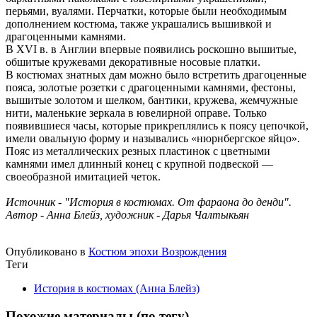
перьями, вуалями. Перчатки, которые были необходимым
дополнением костюма, также украшались вышивкой и
драгоценными камнями.
В XVI в. в Англии впервые появились роскошно вышитые,
обшитые кружевами декоративные носовые платки.
В костюмах знатных дам можно было встретить драгоценные
пояса, золотые розетки с драгоценными камнями, фестоны,
вышитые золотом и шелком, бантики, кружева, жемчужные
нити, маленькие зеркала в ювелирной оправе. Только
появившиеся часы, которые прикреплялись к поясу цепочкой,
имели овальную форму и назывались «нюрнбергское яйцо».
Пояс из металлических резных пластинок с цветными
камнями имел длинный конец с крупной подвеской —
своеобразной имитацией четок.
Источник - "История в костюмах. От фараона до денди".
Автор - Анна Блейз, художник - Дарья Чалтыкьян
Опубликовано в
Костюм эпохи Возрождения
Теги
История в костюмах (Анна Блейз)
Похожие материалы (по тегу)