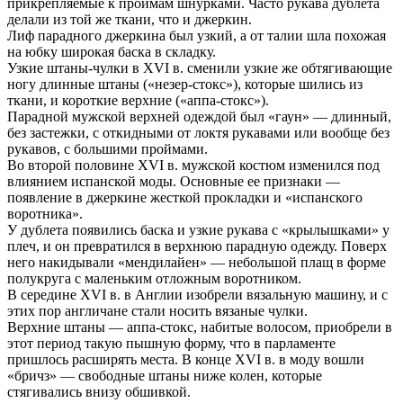
прикрепляемые к проймам шнурками. Часто рукава дублета
делали из той же ткани, что и джеркин.
Лиф парадного джеркина был узкий, а от талии шла похожая
на юбку широкая баска в складку.
Узкие штаны-чулки в XVI в. сменили узкие же обтягивающие
ногу длинные штаны («незер-стокс»), которые шились из
ткани, и короткие верхние («аппа-стокс»).
Парадной мужской верхней одеждой был «гаун» — длинный,
без застежки, с откидными от локтя рукавами или вообще без
рукавов, с большими проймами.
Во второй половине XVI в. мужской костюм изменился под
влиянием испанской моды. Основные ее признаки —
появление в джеркине жесткой прокладки и «испанского
воротника».
У дублета появились баска и узкие рукава с «крылышками» у
плеч, и он превратился в верхнюю парадную одежду. Поверх
него накидывали «мендилайен» — небольшой плащ в форме
полукруга с маленьким отложным воротником.
В середине XVI в. в Англии изобрели вязальную машину, и с
этих пор англичане стали носить вязаные чулки.
Верхние штаны — аппа-стокс, набитые волосом, приобрели в
этот период такую пышную форму, что в парламенте
пришлось расширять места. В конце XVI в. в моду вошли
«бричз» — свободные штаны ниже колен, которые
стягивались внизу обшивкой.