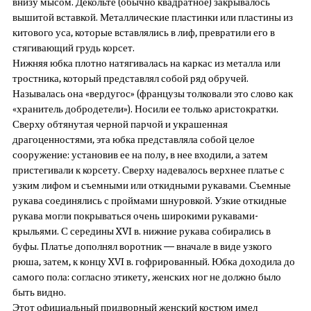
внизу мысом. Декольте (обычно квадратное) закрывалось
вышитой вставкой. Металлические пластинки или пластины из
китового уса, которые вставлялись в лиф, превратили его в
стягивающий грудь корсет.
Нижняя юбка плотно натягивалась на каркас из металла или
тростника, который представлял собой ряд обручей.
Называлась она «вердугос» (французы толковали это слово как
«хранитель добродетели»). Носили ее только аристократки.
Сверху обтянутая черной парчой и украшенная
драгоценностями, эта юбка представляла собой целое
сооружение: установив ее на полу, в нее входили, а затем
пристегивали к корсету. Сверху надевалось верхнее платье с
узким лифом и съемными или откидными рукавами. Съемные
рукава соединялись с проймами шнуровкой. Узкие откидные
рукава могли покрываться очень широкими рукавами-
крыльями. С середины XVI в. нижние рукава собирались в
буфы. Платье дополнял воротник — вначале в виде узкого
рюша, затем, к концу XVI в. гофрированный. Юбка доходила до
самого пола: согласно этикету, женских ног не должно было
быть видно.
Этот официальный придворный женский костюм имел