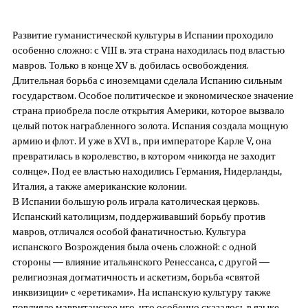
Развитие гуманистической культуры в Испании проходило
особенно сложно: с VIII в. эта страна находилась под властью
мавров. Только в конце XV в. добилась освобождения.
Длительная борьба с иноземцами сделала Испанию сильным
государством. Особое политическое и экономическое значение
страна приобрела после открытия Америки, которое вызвало
целый поток награбленного золота. Испания создала мощную
армию и флот. И уже в XVI в., при императоре Карле V, она
превратилась в королевство, в котором «никогда не заходит
солнце». Под ее властью находились Германия, Нидерланды,
Италия, а также американские колонии.
В Испании большую роль играла католическая церковь.
Испанский католицизм, поддерживавший борьбу против
мавров, отличался особой фанатичностью. Культура
испанского Возрождения была очень сложной: с одной
стороны — влияние итальянского Ренессанса, с другой —
религиозная догматичность и аскетизм, борьба «святой
инквизиции» с «еретиками». На испанскую культуру также
повлияло мавританское иго, что особенно сказалось в языке,