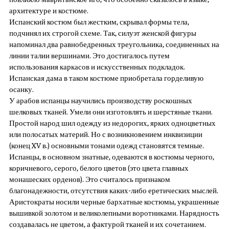
архитектуре и костюме.
Испанский костюм был жестким, скрывал формы тела,
подчинял их строгой схеме. Так, силуэт женской фигуры
напоминал два равнобедренных треугольника, соединенных на
линии талии вершинами. Это достигалось путем
использования каркасов и искусственных подкладок.
Испанская дама в таком костюме приобретала горделивую
осанку.
У арабов испанцы научились производству роскошных
шелковых тканей. Умели они изготовлять и шерстяные ткани.
Простой народ шил одежду из недорогих, ярких одноцветных
или полосатых материй. Но с возникновением инквизиции
(конец XV в.) основными тонами одежд становятся темные.
Испанцы, в основном знатные, одеваются в костюмы черного,
коричневого, серого, белого цветов (это цвета главных
монашеских орденов). Это считалось признаком
благонадежности, отсутствия каких-либо еретических мыслей.
Аристократы носили черные бархатные костюмы, украшенные
вышивкой золотом и великолепными воротниками. Нарядность
создавалась не цветом, а фактурой тканей и их сочетанием.