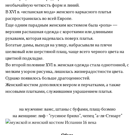
необычайную четкость форм и линий.
В XVI в. «испанская мода» женского каркасного платья
распространилась во всей Европе.
Еще одним парадным женским костюмом была «ропа» —
верхняя распашная одежда с короткими или длинными
рукавами, которая надевалась поверх платья.
Богатые дамы, выходя на улицу, набрасывали на плечи
шелковый или шерстяной плащ, чаще всего черного цвета на
цветной подкладке.
Во второй половине XVI в. женская одежда стала однотонной, с
мелким узором рисунка, лишилась жизнерадостности цвета.
Однако появилось больше драгоценностей.
Женский костюм дополнялся веером и перчатками, а также
носовыми платками, служившими украшением платья.
на мужчине: вамс, штаны с буфами, плащ-боэмио
на женщине: лиф - "гусиное брюхо", чепец "а-ля-Стюарт"
Обувь