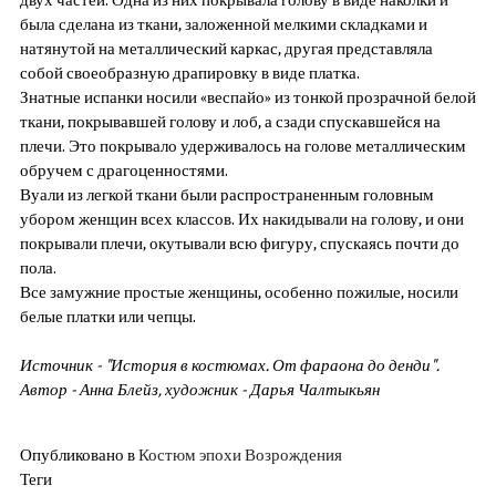
была сделана из ткани, заложенной мелкими складками и
натянутой на металлический каркас, другая представляла
собой своеобразную драпировку в виде платка.
Знатные испанки носили «веспайо» из тонкой прозрачной белой
ткани, покрывавшей голову и лоб, а сзади спускавшейся на
плечи. Это покрывало удерживалось на голове металлическим
обручем с драгоценностями.
Вуали из легкой ткани были распространенным головным
убором женщин всех классов. Их накидывали на голову, и они
покрывали плечи, окутывали всю фигуру, спускаясь почти до
пола.
Все замужние простые женщины, особенно пожилые, носили
белые платки или чепцы.
Источник - "История в костюмах. От фараона до денди".
Автор - Анна Блейз, художник - Дарья Чалтыкьян
Опубликовано в
Костюм эпохи Возрождения
Теги