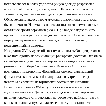
использовался в целях удобства: узкую одежду разрезали в
местах сгибов локтей, плечей, колен. Но после иссеченная
ткань стала декоративной отделкой дворянского костюма.
Обязательным аксессуаром мужского дворянского костюма
были перчатки. На руки их надевали только во время охоты, в
остальное время держали в руках. При входе в церковь и во
время танцев перчатки закладывали за пояс. Слева на поясной
портупее мужчины носили шпагу, а справа — кинжал,
подвешенный на цепочке.
К середине XVI в. мужской костюм изменился. Он превратился
в костюм-броню, напоминающий рыцарские доспехи. Это была
своеобразная дань памяти о героических подвигах времен
реконкисты — борьбы с маврами. Испанский костюм
воплощает идеал воина. Жесткий, на каркасе, скрывавший
формы тела костюм, как бы защищал и внутренний мир
человека в сложной исторической обстановке Испании.
Во второй половине XVI в. хубон стал основной частью
мужского костюма. Для него, а также для верхних коротких
штанов используют прокладки, которые туго набивают ватой,
конским волосом, пухом и даже сеном. Хубон становится