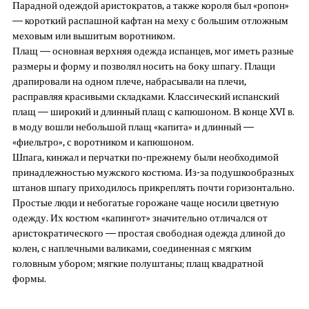
Парадной одеждой аристократов, а также короля был «ропон»
— короткий распашной кафтан на меху с большим отложным
меховым или вышитым воротником.
Плащ — основная верхняя одежда испанцев, мог иметь разные
размеры и форму и позволял носить на боку шпагу. Плащи
драпировали на одном плече, набрасывали на плечи,
расправляя красивыми складками. Классический испанский
плащ — широкий и длинный плащ с капюшоном. В конце XVI в.
в моду вошли небольшой плащ «капита» и длинный —
«фиельтро», с воротником и капюшоном.
Шпага, кинжал и перчатки по-прежнему были необходимой
принадлежностью мужского костюма. Из-за подушкообразных
штанов шпагу приходилось прикреплять почти горизонтально.
Простые люди и небогатые горожане чаще носили цветную
одежду. Их костюм «капингот» значительно отличался от
аристократического — простая свободная одежда длиной до
колен, с наплечными валиками, соединенная с мягким
головным убором; мягкие полуштаны; плащ квадратной
формы.