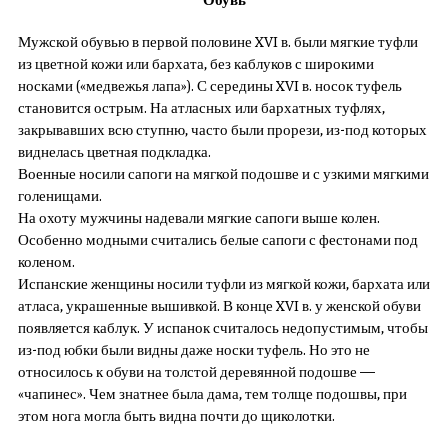
Мужской обувью в первой половине XVI в. были мягкие туфли
из цветной кожи или бархата, без каблуков с широкими
носками («медвежья лапа»). С середины XVI в. носок туфель
становится острым. На атласных или бархатных туфлях,
закрывавших всю ступню, часто были прорези, из-под которых
виднелась цветная подкладка.
Военные носили сапоги на мягкой подошве и с узкими мягкими
голенищами.
На охоту мужчины надевали мягкие сапоги выше колен.
Особенно модными считались белые сапоги с фестонами под
коленом.
Испанские женщины носили туфли из мягкой кожи, бархата или
атласа, украшенные вышивкой. В конце XVI в. у женской обуви
появляется каблук. У испанок считалось недопустимым, чтобы
из-под юбки были видны даже носки туфель. Но это не
относилось к обуви на толстой деревянной подошве —
«чапинес». Чем знатнее была дама, тем толще подошвы, при
этом нога могла быть видна почти до щиколотки.