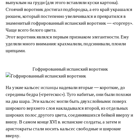
выпуклым на груди (для этого вставляли куски картона).
Стоячий воротник достигал подбородка, а его край украшался
рюшем, который постепенно увеличивался и превратился в
знаменитый гофрированный испанский воротник — «горгеру».
Чаще всего белого цвета.
Этот воротник являлся первым признаком элегантности. Ему
уделяли много внимания: крахмалили, подсинивали, плоили
щипцами.
Гофрированный испанский воротник
На узкие кальсес
испанцы
надевали вторые — короткие, до
середины бедра («грегескос»). Туго набитые, они были похожи
на два шара. Эти кальсес могли быть двухслойными: поверх
широкого верхнего слоя накладывался второй, из отдельных
широких полос другого цвета, соединявшихся бейкой вверху и
внизу. В самом конце XVI в. испанские солдаты, а затем и
аристократы стали носить кальсес свободные и широкие
вверху.