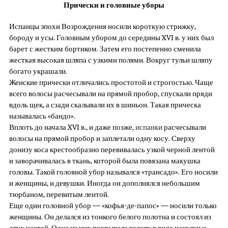
Прически и головные уборы
Испанцы эпохи Возрождения носили короткую стрижку,
бороду и усы. Головным убором до середины XVI в. у них был
барет с жестким бортиком. Затем его постепенно сменила
жесткая высокая шляпа с узкими полями. Вокруг тульи шляпу
богато украшали.
Женские прически отличались простотой и строгостью. Чаще
всего волосы расчесывали на прямой пробор, спускали пряди
вдоль щек, а сзади скалывали их в шиньон. Такая прическа
называлась «бандо».
Вплоть до начала XVI в., и даже позже,
испанки
расчесывали
волосы на прямой пробор и заплетали одну косу. Сверху
донизу коса крестообразно перевивалась узкой черной лентой
и заворачивалась в ткань, которой была повязана макушка
головы. Такой головной убор назывался «трансадо». Его носили
и женщины, и девушки. Иногда он дополнялся небольшим
тюрбаном, перевитым лентой.
Еще один головной убор — «кофья-де-папос» — носили только
женщины. Он делался из тонкого белого полотна и состоял из
двух частей. Одна из них покрывала голову в виде наколки и