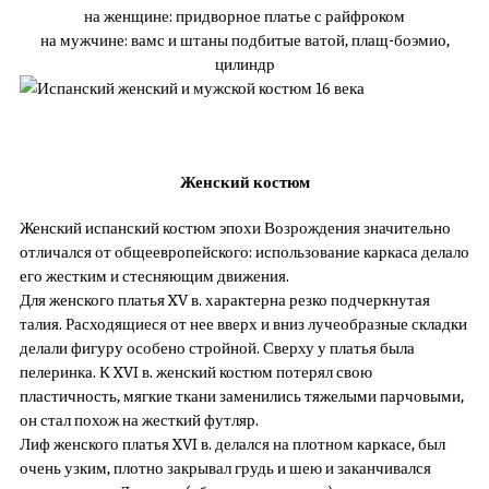
на женщине: придворное платье с райфроком
на мужчине: вамс и штаны подбитые ватой, плащ-боэмио,
цилиндр
Женский костюм
Женский испанский костюм эпохи Возрождения значительно
отличался от общеевропейского: использование каркаса делало
его жестким и стесняющим движения.
Для женского платья XV в. характерна резко подчеркнутая
талия. Расходящиеся от нее вверх и вниз лучеобразные складки
делали фигуру особено стройной. Сверху у платья была
пелеринка. К XVI в. женский костюм потерял свою
пластичность, мягкие ткани заменились тяжелыми парчовыми,
он стал похож на жесткий футляр.
Лиф женского платья XVI в. делался на плотном каркасе, был
очень узким, плотно закрывал грудь и шею и заканчивался