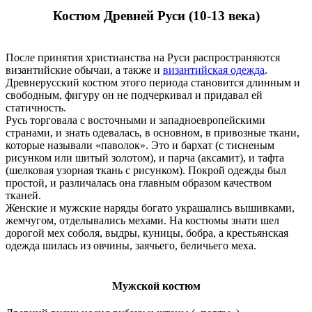
Костюм Древней Руси (10-13 века)
После принятия христианства на Руси распространяются
византийские обычаи, а также и
византийская одежда
.
Древнерусский костюм этого периода становится длинным и
свободным, фигуру он не подчеркивал и придавал ей
статичность.
Русь торговала с восточными и западноевропейскими
странами, и знать одевалась, в основном, в привозные ткани,
которые называли «паволок». Это и бархат (с тисненым
рисунком или шитый золотом), и парча (аксамит), и тафта
(шелковая узорная ткань с рисунком). Покрой одежды был
простой, и различалась она главным образом качеством
тканей.
Женские и мужские наряды богато украшались вышивками,
жемчугом, отделывались мехами. На костюмы знати шел
дорогой мех соболя, выдры, куницы, бобра, а крестьянская
одежда шилась из овчины, заячьего, беличьего меха.
Мужской костюм