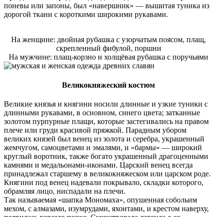
поневы или запоны, был «навершник» — вышитая туника из
дорогой ткани с короткими широкими рукавами.
На женщине: двойная рубашка с узорчатым поясом, плащ,
скрепленный фибулой, поршни
На мужчине: плащ-корзно и холщёвая рубашка с поручьями
Великокняжеский костюм
Великие князья и княгини носили длинные и узкие туники с
длинными рукавами, в основном, синего цвета; затканные
золотом пурпурные плащи, которые застегивались на правом
плече или груди красивой пряжкой. Парадным убором
великих князей был венец из золота и серебра, украшенный
жемчугом, самоцветами и эмалями, и «бармы» — широкий
круглый воротник, также богато украшенный драгоценными
камнями и медальонами-иконами. Царский венец всегда
принадлежал старшему в великокняжеском или царском роде.
Княгини под венец надевали покрывало, складки которого,
обрамляя лицо, ниспадали на плечи.
Так называемая «шапка Мономаха», опушенная собольим
мехом, с алмазами, изумрудами, яхонтами, и крестом наверху,