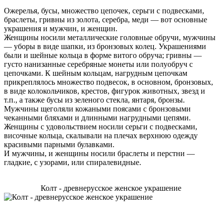
Ожерелья, бусы, множество цепочек, серьги с подвесками,
браслеты, гривны из золота, серебра, меди — вот основные
украшения и мужчин, и женщин.
Женщины носили металлические головные обручи, мужчины
— уборы в виде шапки, из бронзовых колец. Украшениями
были и шейные кольца в форме витого обруча; гривны —
густо нанизанные серебряные монеты или полуобруч с
цепочками. К шейным кольцам, нагрудным цепочкам
прикреплялось множество подвесок, в основном, бронзовых,
в виде колокольчиков, крестов, фигурок животных, звезд и
т.п., а также бусы из зеленого стекла, янтаря, бронзы.
Мужчины щеголяли кожаными поясами с бронзовыми
чеканными бляхами и длинными нагрудными цепями.
Женщины с удовольствием носили серьги с подвесками,
височные кольца, скалывали на плечах верхнюю одежду
красивыми парными булавками.
И мужчины, и женщины носили браслеты и перстни —
гладкие, с узорами, или спиралевидные.
Колт - древнерусское женское украшение