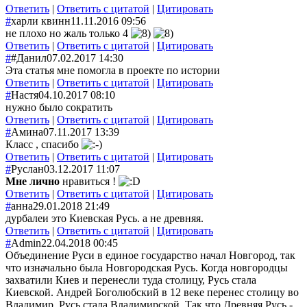
Ответить
|
Ответить с цитатой
|
Цитировать
#
харли квинн
11.11.2016 09:56
не плохо но жаль только 4
Ответить
|
Ответить с цитатой
|
Цитировать
#
#Данил
07.02.2017 14:30
Эта статья мне помогла в проекте по истории
Ответить
|
Ответить с цитатой
|
Цитировать
#
Настя
04.10.2017 08:10
нужно было сократить
Ответить
|
Ответить с цитатой
|
Цитировать
#
Амина
07.11.2017 13:39
Класс , спасибо
Ответить
|
Ответить с цитатой
|
Цитировать
#
Руслан
03.12.2017 11:07
Мне лично
нравиться !
Ответить
|
Ответить с цитатой
|
Цитировать
#
анна
29.01.2018 21:49
дурбалеи это Киевская Русь. а не древняя.
Ответить
|
Ответить с цитатой
|
Цитировать
#
Admin
22.04.2018 00:45
Объединение Руси в единое государство начал Новгород, так
что изначально была Новгородская Русь. Когда новгородцы
захватили Киев и перенесли туда столицу, Русь стала
Киевской. Андрей Боголюбский в 12 веке перенес столицу во
Владимир. Русь стала Владимирской. Так что Древняя Русь -