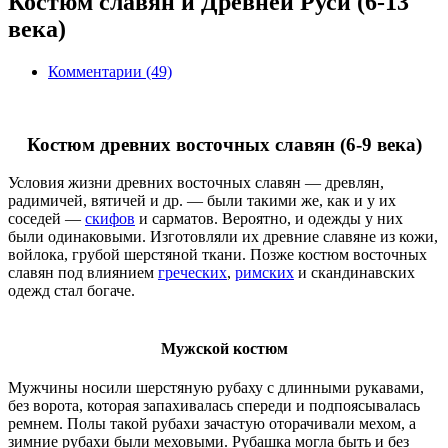
Костюм славян и Древней Руси (6-13
века)
Комментарии (49)
Костюм древних восточных славян (6-9 века)
Условия жизни древних восточных славян — древлян,
радимичей, вятичей и др. — были такими же, как и у их
соседей —
скифов
и сарматов. Вероятно, и одежды у них
были одинаковыми. Изготовляли их древние славяне из кожи,
войлока, грубой шерстяной ткани. Позже костюм восточных
славян под влиянием
греческих
,
римских
и скандинавских
одежд стал богаче.
Мужской костюм
Мужчины носили шерстяную рубаху с длинными рукавами,
без ворота, которая запахивалась спереди и подпоясывалась
ремнем. Полы такой рубахи зачастую оторачивали мехом, а
зимние рубахи были меховыми. Рубашка могла быть и без