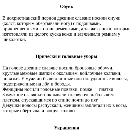
Обувь
В дохристианский период древние славяне носили онучи
(холст, которым обертывали ногу) с подошвами,
прикрепленными к стопе ремешками, а также сапоги, которые
изготовляли из целого куска кожи и завязывали ремнем у
щиколотки.
Прически и головные уборы
На голове древние славяне носили бронзовые обручи,
круглые меховые шапки с околышем, войлочные колпаки,
повязки. У мужчин были длинные или полудлинные волосы,
подстриженные на лбу, и бороды.
Женщины носили головные повязки, позже — платки.
Замужние славянки покрывали голову очень большим
платком, спускавшимся по спине почти до пят.
Девушки волосы распускали, женщины заплетали их в косы,
которые обертывали вокруг головы.
Украшения