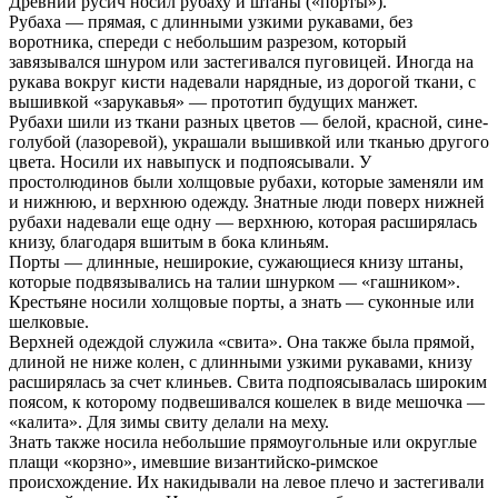
Древний русич носил рубаху и штаны («порты»).
Рубаха — прямая, с длинными узкими рукавами, без
воротника, спереди с небольшим разрезом, который
завязывался шнуром или застегивался пуговицей. Иногда на
рукава вокруг кисти надевали нарядные, из дорогой ткани, с
вышивкой «зарукавья» — прототип будущих манжет.
Рубахи шили из ткани разных цветов — белой, красной, сине-
голубой (лазоревой), украшали вышивкой или тканью другого
цвета. Носили их навыпуск и подпоясывали. У
простолюдинов были холщовые рубахи, которые заменяли им
и нижнюю, и верхнюю одежду. Знатные люди поверх нижней
рубахи надевали еще одну — верхнюю, которая расширялась
книзу, благодаря вшитым в бока клиньям.
Порты — длинные, неширокие, сужающиеся книзу штаны,
которые подвязывались на талии шнурком — «гашником».
Крестьяне носили холщовые порты, а знать — суконные или
шелковые.
Верхней одеждой служила «свита». Она также была прямой,
длиной не ниже колен, с длинными узкими рукавами, книзу
расширялась за счет клиньев. Свита подпоясывалась широким
поясом, к которому подвешивался кошелек в виде мешочка —
«калита». Для зимы свиту делали на меху.
Знать также носила небольшие прямоугольные или округлые
плащи «корзно», имевшие византийско-римское
происхождение. Их накидывали на левое плечо и застегивали