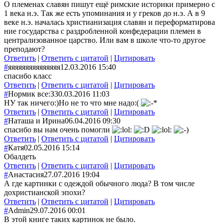
О племенах славян пишут ещё римские историки примерно с
1 века н.э. Так же есть упоминания и у греков до н.э. А в 9
веке н.э. началась христианизация славян и переформатирова
ние государства с раздробленной конфедерации племен в
централизованно
е царство. Или вам в школе что-то другое
преподают?
Ответить
|
Ответить с цитатой
|
Цитировать
#
яяяяяяяяяяяяяяя
12.03.2016 15:40
спасибо класс
Ответить
|
Ответить с цитатой
|
Цитировать
#
Нормик все:З
30.03.2016 11:03
НУ так ничего:)Но не то что мне надо:(
Ответить
|
Ответить с цитатой
|
Цитировать
#
Наташа и Ирина
06.04.2016 09:30
спасибо вы нам очень помогли
Ответить
|
Ответить с цитатой
|
Цитировать
#
Катя
02.05.2016 15:14
Обалдеть
Ответить
|
Ответить с цитатой
|
Цитировать
#
Анастасия
27.07.2016 19:04
А где картинки с одеждой обычного люда? В том числе
дохристианской эпохи?
Ответить
|
Ответить с цитатой
|
Цитировать
#
Admin
29.07.2016 00:01
В этой книге таких картинок не было.