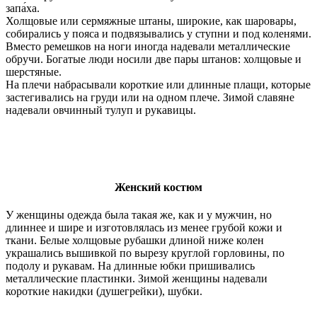
запа́ха.
Холщовые или сермяжные штаны, широкие, как шаровары,
собирались у пояса и подвязывались у ступни и под коленями.
Вместо ремешков на ноги иногда надевали металлические
обручи. Богатые люди носили две пары штанов: холщовые и
шерстяные.
На плечи набрасывали короткие или длинные плащи, которые
застегивались на груди или на одном плече. Зимой славяне
надевали овчинный тулуп и рукавицы.
Женский костюм
У женщины одежда была такая же, как и у мужчин, но
длиннее и шире и изготовлялась из менее грубой кожи и
ткани. Белые холщовые рубашки длиной ниже колен
украшались вышивкой по вырезу круглой горловины, по
подолу и рукавам. На длинные юбки пришивались
металлические пластинки. Зимой женщины надевали
короткие накидки (душегрейки), шубки.