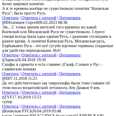
более широкое понятие.
А в те времена вообще не существовало понятия "Киевская
Русь", была просто Русь.
Ответить
|
Ответить с цитатой
|
Цитировать
#
ИНоземцев Сергей
06.02.2023 08:38
Эм... С точки зрения жителей того времени ни какой
Киевской или Московской Руси не существовало. Строго
говоря всегда была одна единая Русь, с разными столицами в
разное время. А понятия Киевская Русь, Московская русь,
Ещёкакаято Русь - это всё сугубо научные термины созданные
для удобства периодизации. Всё!
Ответить
|
Ответить с цитатой
|
Цитировать
#
Лариса
26.04.2018 19:30
Скифы и сарматы и есть славяне. (Скиф, Словен и Рус -
славянские князья)
Ответить
|
Ответить с цитатой
|
Цитировать
#
HI
07.11.2018 11:23
Да это действительно так тавроскифы были тоже славяне об
этом писал византийский летописец Лев Диакон 9 век.
Ответить
|
Ответить с цитатой
|
Цитировать
#
ZYF
17.10.2018 15:53
супер
Ответить
|
Ответить с цитатой
|
Цитировать
#
Киевская РУСЬ
20.04.2019 05:48
какая "древняя РУСЬ"? РУСЬ была одна!!!-КИЕВСКА
Я!