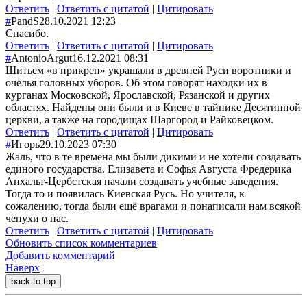
Ответить
|
Ответить с цитатой
|
Цитировать
#
PandS
28.10.2021 12:23
Спасибо.
Ответить
|
Ответить с цитатой
|
Цитировать
#
AntonioArgut
16.12.2021 08:31
Шитьем «в прикреп» украшали в древней Руси воротники и
очелья головных уборов. Об этом говорят находки их в
курганах Московской, Ярославской, Рязанской и других
областях. Найдены они были и в Киеве в тайнике Десятинной
церкви, а также на городищах Шаргород и Райковецком.
Ответить
|
Ответить с цитатой
|
Цитировать
#
Игорь
29.10.2023 07:30
Жаль, что в те времена мы были дикими и не хотели создавать
единого государства. Елизавета и Софья Августа Фредерика
Анхальт-Цербстс
кая начали создавать учебные заведения.
Тогда то и появилась Киевская Русь. Но учителя, к
сожалению, тогда были ещё врагами и понаписали нам всякой
чепухи о нас.
Ответить
|
Ответить с цитатой
|
Цитировать
Обновить список комментариев
Добавить комментарий
Наверх
back-to-top