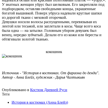
надевался белый или красный полотняный платок — «убрус».
У знатных женщин убрус был шелковым. Его закрепляли под
подбородком, оставляя свободными концы, украшенные
богатой вышивкой. Поверх убруса надевали круглые шапки
из дорогой ткани с меховой оторочкой.
Девушки носили волосы распущенными, перевязывая их
лентой или тесьмой, или заплетали в косы. Чаще всего коса
была одна — на затылке. Головным убором девушек был
венец, нередко зубчатый. Делали его из кожи или бересты и
обтягивали золотой тканью.
кокошник
Источник - "История в костюмах. От фараона до денди".
Автор - Анна Блейз, художник - Дарья Чалтыкьян
Опубликовано в
Костюм Древней Руси
Теги
История в костюмах (Анна Блейз)