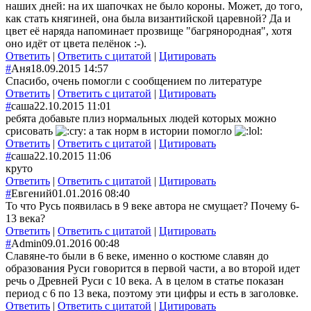
наших дней: на их шапочках не было короны. Может, до того,
как стать княгиней, она была византийской царевной? Да и
цвет её наряда напоминает прозвище "багрянородная"
, хотя
оно идёт от цвета пелёнок :-).
Ответить
|
Ответить с цитатой
|
Цитировать
#
Аня
18.09.2015 14:57
Спасибо, очень помогли с сообщением по литературе
Ответить
|
Ответить с цитатой
|
Цитировать
#
саша
22.10.2015 11:01
ребята добавьте плиз нормальных людей которых можно
срисовать
а так норм в истории помогло
Ответить
|
Ответить с цитатой
|
Цитировать
#
саша
22.10.2015 11:06
круто
Ответить
|
Ответить с цитатой
|
Цитировать
#
Евгений
01.01.2016 08:40
То что Русь появилась в 9 веке автора не смущает? Почему 6-
13 века?
Ответить
|
Ответить с цитатой
|
Цитировать
#
Admin
09.01.2016 00:48
Славяне-то были в 6 веке, именно о костюме славян до
образования Руси говорится в первой части, а во второй идет
речь о Древней Руси с 10 века. А в целом в статье показан
период с 6 по 13 века, поэтому эти цифры и есть в заголовке.
Ответить
|
Ответить с цитатой
|
Цитировать