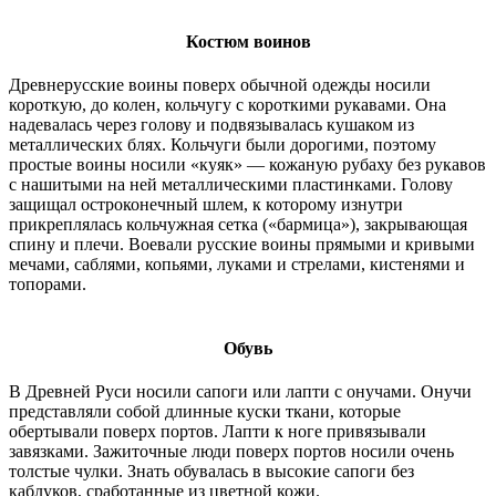
Костюм воинов
Древнерусские воины поверх обычной одежды носили
короткую, до колен, кольчугу с короткими рукавами. Она
надевалась через голову и подвязывалась кушаком из
металлических блях. Кольчуги были дорогими, поэтому
простые воины носили «куяк» — кожаную рубаху без рукавов
с нашитыми на ней металлическими пластинками. Голову
защищал остроконечный шлем, к которому изнутри
прикреплялась кольчужная сетка («бармица»), закрывающая
спину и плечи. Воевали русские воины прямыми и кривыми
мечами, саблями, копьями, луками и стрелами, кистенями и
топорами.
Обувь
В Древней Руси носили сапоги или лапти с онучами. Онучи
представляли собой длинные куски ткани, которые
обертывали поверх портов. Лапти к ноге привязывали
завязками. Зажиточные люди поверх портов носили очень
толстые чулки. Знать обувалась в высокие сапоги без
каблуков, сработанные из цветной кожи.