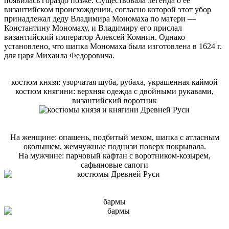
появилась гораздо позже. Существовала легенда о ее
византийском происхождении, согласно которой этот убор
принадлежал деду Владимира Мономаха по матери —
Константину Мономаху, и Владимиру его прислал
византийский император Алексей Комнин. Однако
установлено, что шапка Мономаха была изготовлена в 1624 г.
для царя Михаила Федоровича.
костюм князя: узорчатая шуба, рубаха, украшенная каймой
костюм княгини: верхняя одежда с двойными рукавами,
византийский воротник
На женщине: опашень, подбитый мехом, шапка с атласным
околышем, жемчужные поднизи поверх покрывала.
На мужчине: парчовый кафтан с воротником-козырем,
сафьяновые сапоги
бармы