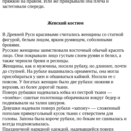
пряжкой на правом. Или же прикрывали оба плеча и
застегивали спереди.
Женский костюм
В Древней Руси красивыми считались женщины со статной
фигурой, белым лицом, ярким румянцем, соболиными
бровями.
Русские женщины заимствовали восточный обычай красить
лицо. Они покрывали лицо густым слоем румян и белил, а
также чернили брови и ресницы.
Женщины, как и мужчины, носили рубаху, но длиннее, почти
до ступней. На рубахе вышивались орнаменты, она могла
присобираться у шеи и обшиваться каймой. Носили ее с
поясом. У богатых женщин было две рубахи: нижняя и
верхняя, из более дорогой ткани.
Поверх рубашки надевалась юбка из пестрой ткани —
«понёва»: сшитые полотнища оборачивали вокруг бедер и
подвязывали на талии шнуром.
Девушки надевали поверх рубахи «запону» — сложенный
пополам прямоугольный кусок ткани с отверстием для
головы. Запона была короче рубахи, по бокам не сшивалась и
всегда подпоясывалась.
Праздничной нарядной одеждой, надевавшейся поверх