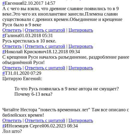
#
Евгения
02.10.2017 14:57
А с чего вы взяли, что древние славяне появились то в 9
веке.Это чего их инопланетяне занесли.Племена славян
существовали с древних времен.Обьедине
ние и крещение
Руси было в 9 веке
Ответить
|
Ответить с цитатой
|
Цитировать
#
Галина
01.03.2018 05:31
Русь крестилась в 10 веке.
Ответить
|
Ответить с цитатой
|
Цитировать
#
Николай Крискович
18.12.2018 09:34
С крещения Руси началось разъединение, раздробление ранее
объединённой Руси!
Ответить
|
Ответить с цитатой
|
Цитировать
#
Т
31.01.2020 07:29
Цитирую Евгений:
То что Русь появилась в 9 веке автора не смущает?
Почему 6-13 века?
Читайте Нестора "повесть временных лет" Там все описано с
библейских времен!
Ответить
|
Ответить с цитатой
|
Цитировать
#
ИНоземцев Сергей
06.02.2023 08:34
Лол што?