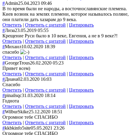
#
Admin
25.04.2023 09:46
В то время были не народы, а восточнославянс
кие племена.
Киев возник на землях племени, которое называлось поляне,
они платили дать хазарам до 9 века.
Ответить
|
Ответить с цитатой
|
Цитировать
#
Лиза
23.05.2019 05:55
Крещение Руси было в 10 веке, Евгения, а не в 9 веке?!
Ответить
|
Ответить с цитатой
|
Цитировать
#
Михаил
10.02.2020 18:39
спасибо
Ответить
|
Ответить с цитатой
|
Цитировать
#
GeorgeTrous
26.02.2020 05:23
Привет всем)
Ответить
|
Ответить с цитатой
|
Цитировать
#
Диана
02.03.2020 16:03
Спасибо
Ответить
|
Ответить с цитатой
|
Цитировать
#
pinailsqc
31.03.2020 18:14
Годнота
Ответить
|
Ответить с цитатой
|
Цитировать
#
WilburSkike
25.12.2020 18:51
Огромное тебе СПАСИБО
Ответить
|
Ответить с цитатой
|
Цитировать
#
kkbkinfo5site
05.05.2021 23:26
Огромное тебе СПАСИБО