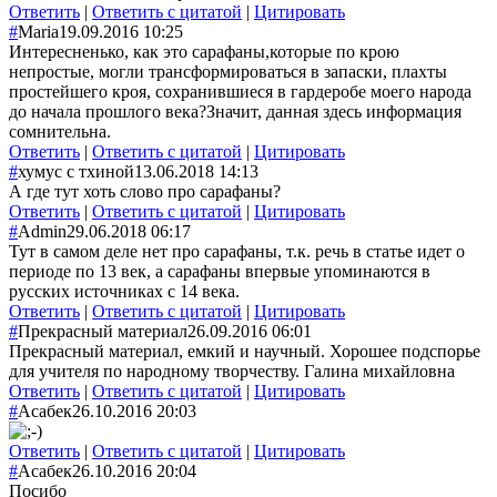
Ответить
|
Ответить с цитатой
|
Цитировать
#
Maria
19.09.2016 10:25
Интересненько, как это сарафаны,которы
е по крою
непростые, могли трансформироват
ься в запаски, плахты
простейшего кроя, сохранившиеся в гардеробе моего народа
до начала прошлого века?Значит, данная здесь информация
сомнительна.
Ответить
|
Ответить с цитатой
|
Цитировать
#
хумус с тхиной
13.06.2018 14:13
А где тут хоть слово про сарафаны?
Ответить
|
Ответить с цитатой
|
Цитировать
#
Admin
29.06.2018 06:17
Тут в самом деле нет про сарафаны, т.к. речь в статье идет о
периоде по 13 век, а сарафаны впервые упоминаются в
русских источниках с 14 века.
Ответить
|
Ответить с цитатой
|
Цитировать
#
Прекрасный материал
26.09.2016 06:01
Прекрасный материал, емкий и научный. Хорошее подспорье
для учителя по народному творчеству. Галина михайловна
Ответить
|
Ответить с цитатой
|
Цитировать
#
Асабек
26.10.2016 20:03
Ответить
|
Ответить с цитатой
|
Цитировать
#
Асабек
26.10.2016 20:04
Посибо