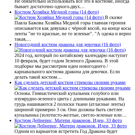
Не обязательно использовать всё это в костюме, иногда
бывает достаточно одного-двух…
Костюм Хозяйки Медной горы (14 фото)
В сказке
Павла Бажова Хозяйка Медной горы главная героиня
описывается как девушка с чёрной косой, на конце косы
ленты "не то красные, не то зеленые". "А одежа и верно
такая,…
Новогодний костюм дракона для девочки (16 фото)
2024 год, который по китайскому календарю наступит
10 февраля, будет годом Зеленого Дракона. В этой
подборке мы рассмотрим идеи новогоднего /
карнавального костюма дракона для девочки. Если
делать такой костюм…
Как сделать детский костюм стрекозы своими руками
Основа. Гимнастический купальник голубого или
изумрудно-зеленого цвета с длинными рукавами. На
грудь нашиваются 2 полоски ткани (атласные ленты)
шириной примерно 3 см. Они должны быть светлее
купальника (золотисто-желтые, светло-зеленые или…
Костюм Дейнерис, Матери драконов. Идеи, 33 фото
Одним из вариантов встретить Год Дракона будет