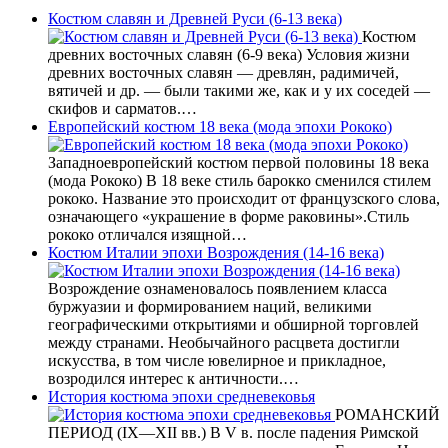
Костюм славян и Древней Руси (6-13 века)
Костюм
древних восточных славян (6-9 века) Условия жизни
древних восточных славян — древлян, радимичей,
вятичей и др. — были такими же, как и у их соседей —
скифов и сарматов.…
Европейский костюм 18 века (мода эпохи Рококо)
Западноевропейский костюм первой половины 18 века
(мода Рококо) В 18 веке стиль барокко сменился стилем
рококо. Название это происходит от французского слова,
означающего «украшение в форме раковины».Стиль
рококо отличался изящной…
Костюм Италии эпохи Возрождения (14-16 века)
Возрождение ознаменовалось появлением класса
буржуазии и формированием наций, великими
географическими открытиями и обширной торговлей
между странами. Необычайного расцвета достигли
искусства, в том числе ювелирное и прикладное,
возродился интерес к античности.…
История костюма эпохи средневековья
РОМАНСКИЙ
ПЕРИОД (IX—XII вв.) В V в. после падения Римской