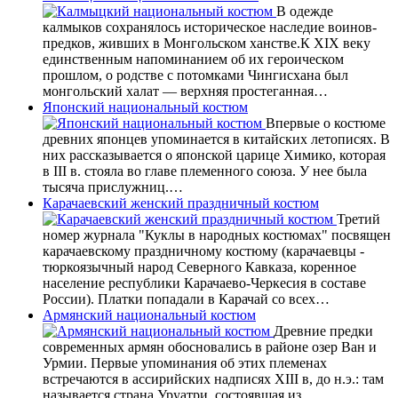
В одежде
калмыков сохранялось историческое наследие воинов-
предков, живших в Монгольском ханстве.К XIX веку
единственным напоминанием об их героическом
прошлом, о родстве с потомками Чингисхана был
монгольский халат — верхняя простеганная…
Японский национальный костюм
Впервые о костюме
древних японцев упоминается в китайских летописях. В
них рассказывается о японской царице Химико, которая
в III в. стояла во главе племенного союза. У нее была
тысяча прислужниц.…
Карачаевский женский праздничный костюм
Третий
номер журнала "Куклы в народных костюмах" посвящен
карачаевскому праздничному костюму (карачаевцы -
тюркоязычный народ Северного Кавказа, коренное
население республики Карачаево-Черкесия в составе
России). Платки попадали в Карачай со всех…
Армянский национальный костюм
Древние предки
современных армян обосновались в районе озер Ван и
Урмии. Первые упоминания об этих племенах
встречаются в ассирийских надписях XIII в, до н.э.: там
называется страна Уруатри, состоявшая из…