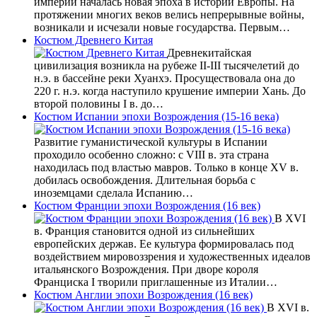
империи началась новая эпоха в истории Европы. На
протяжении многих веков велись непрерывные войны,
возникали и исчезали новые государства. Первым…
Костюм Древнего Китая
Древнекитайская
цивилизация возникла на рубеже II-III тысячелетий до
н.э. в бассейне реки Хуанхэ. Просуществовала она до
220 г. н.э. когда наступило крушение империи Хань. До
второй половины I в. до…
Костюм Испании эпохи Возрождения (15-16 века)
Развитие гуманистической культуры в Испании
проходило особенно сложно: с VIII в. эта страна
находилась под властью мавров. Только в конце XV в.
добилась освобождения. Длительная борьба с
иноземцами сделала Испанию…
Костюм Франции эпохи Возрождения (16 век)
В XVI
в. Франция становится одной из сильнейших
европейских держав. Ее культура формировалась под
воздействием мировоззрения и художественных идеалов
итальянского Возрождения. При дворе короля
Франциска I творили приглашенные из Италии…
Костюм Англии эпохи Возрождения (16 век)
В XVI в.